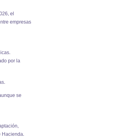
026, el
 entre empresas
icas.
ado por la
as.
, aunque se
aptación,
de Hacienda.