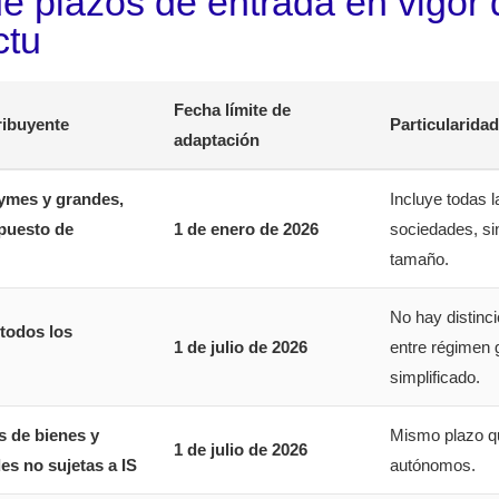
de plazos de entrada en vigor 
ctu
Fecha límite de
ribuyente
Particularida
adaptación
ymes y grandes,
Incluye todas l
mpuesto de
1 de enero de 2026
sociedades, sin
tamaño.
No hay distinci
todos los
1 de julio de 2026
entre régimen 
simplificado.
 de bienes y
Mismo plazo q
1 de julio de 2026
es no sujetas a IS
autónomos.