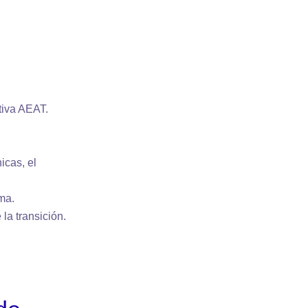
tiva AEAT.
icas, el
ema.
la transición.