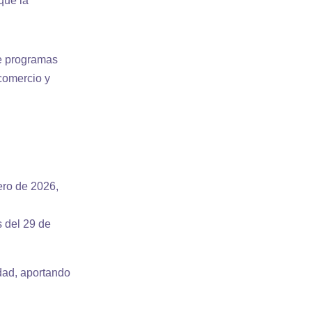
nque la
e programas
 comercio y
ero de 2026,
 del 29 de
idad, aportando