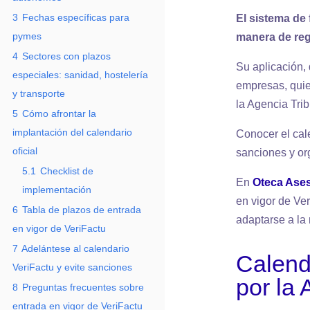
3
Fechas específicas para
El sistema de 
pymes
manera de reg
4
Sectores con plazos
Su aplicación,
especiales: sanidad, hostelería
empresas, quie
y transporte
la Agencia Trib
5
Cómo afrontar la
implantación del calendario
Conocer el cale
oficial
sanciones y or
5.1
Checklist de
En
Oteca Ase
implementación
en vigor de Ve
6
Tabla de plazos de entrada
adaptarse a la 
en vigor de VeriFactu
7
Adelántese al calendario
Calenda
VeriFactu y evite sanciones
por la
8
Preguntas frecuentes sobre
entrada en vigor de VeriFactu