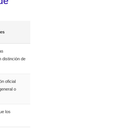
de
des
as
 distinción de
ón oficial
general o
ue los