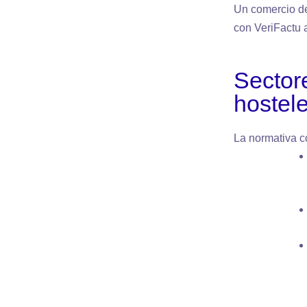
Un comercio d
con VeriFactu a
Sector
hostele
La normativa c