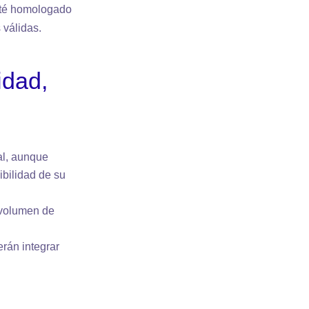
sté homologado
 válidas.
idad,
al, aunque
ibilidad de su
o volumen de
rán integrar